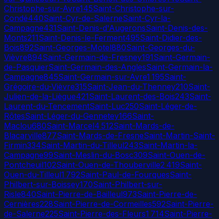
Christophe-sur-Avre
145
Saint-Christophe-sur-
Condé
440
Saint-Cyr-de-Salerne
Saint-Cyr-la-
Campagne
431
Saint-Denis-d'Augerons
Saint-Denis-des-
Monts
211
Saint-Denis-le-Ferment
495
Saint-Didier-des-
Bois
892
Saint-Georges-Motel
880
Saint-Georges-du-
Vièvre
894
Saint-Germain-de-Fresney
191
Saint-Germain-
de-Pasquier
Saint-Germain-des-Angles
Saint-Germain-la-
Campagne
845
Saint-Germain-sur-Avre
1 195
Saint-
Grégoire-du-Vièvre
315
Saint-Jean-du-Thenney
210
Saint-
Julien-de-la-Liègue
421
Saint-Laurent-des-Bois
243
Saint-
Laurent-du-Tencement
Saint-Luc
250
Saint-Léger-de-
Rôtes
Saint-Léger-du-Gennetey
166
Saint-
Maclou
680
Saint-Marcel
4 512
Saint-Mards-de-
Blacarville
877
Saint-Mards-de-Fresne
Saint-Martin-Saint-
Firmin
334
Saint-Martin-du-Tilleul
243
Saint-Martin-la-
Campagne
99
Saint-Meslin-du-Bosc
309
Saint-Ouen-de-
Pontcheuil
102
Saint-Ouen-de-Thouberville
2 419
Saint-
Ouen-du-Tilleul
1 792
Saint-Paul-de-Fourques
Saint-
Philbert-sur-Boissey
170
Saint-Philbert-sur-
Risle
840
Saint-Pierre-de-Bailleul
973
Saint-Pierre-de-
Cernières
228
Saint-Pierre-de-Cormeilles
592
Saint-Pierre-
de-Salerne
225
Saint-Pierre-des-Fleurs
1 714
Saint-Pierre-