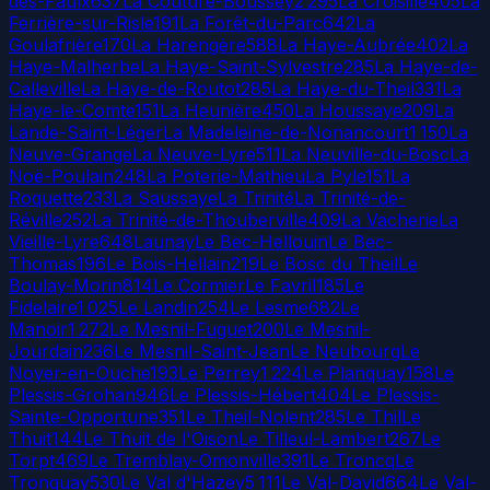
des-Faulx
637
La Couture-Boussey
2 295
La Croisille
405
La
Ferrière-sur-Risle
191
La Forêt-du-Parc
642
La
Goulafrière
170
La Harengère
588
La Haye-Aubrée
402
La
Haye-Malherbe
La Haye-Saint-Sylvestre
285
La Haye-de-
Calleville
La Haye-de-Routot
285
La Haye-du-Theil
331
La
Haye-le-Comte
151
La Heunière
450
La Houssaye
209
La
Lande-Saint-Léger
La Madeleine-de-Nonancourt
1 150
La
Neuve-Grange
La Neuve-Lyre
511
La Neuville-du-Bosc
La
Noë-Poulain
248
La Poterie-Mathieu
La Pyle
151
La
Roquette
233
La Saussaye
La Trinité
La Trinité-de-
Réville
252
La Trinité-de-Thouberville
409
La Vacherie
La
Vieille-Lyre
648
Launay
Le Bec-Hellouin
Le Bec-
Thomas
196
Le Bois-Hellain
219
Le Bosc du Theil
Le
Boulay-Morin
814
Le Cormier
Le Favril
185
Le
Fidelaire
1 025
Le Landin
254
Le Lesme
682
Le
Manoir
1 272
Le Mesnil-Fuguet
200
Le Mesnil-
Jourdain
236
Le Mesnil-Saint-Jean
Le Neubourg
Le
Noyer-en-Ouche
193
Le Perrey
1 224
Le Planquay
158
Le
Plessis-Grohan
946
Le Plessis-Hébert
404
Le Plessis-
Sainte-Opportune
351
Le Theil-Nolent
285
Le Thil
Le
Thuit
144
Le Thuit de l'Oison
Le Tilleul-Lambert
267
Le
Torpt
469
Le Tremblay-Omonville
391
Le Troncq
Le
Tronquay
530
Le Val d'Hazey
5 111
Le Val-David
664
Le Val-