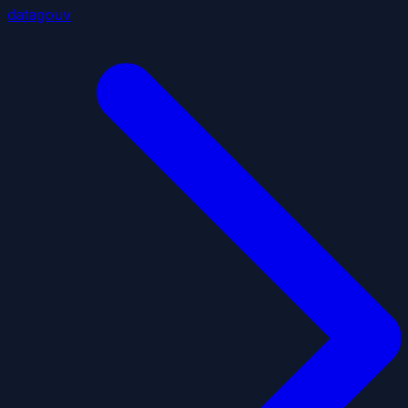
datagouv