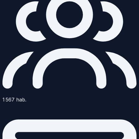
1 567
hab.