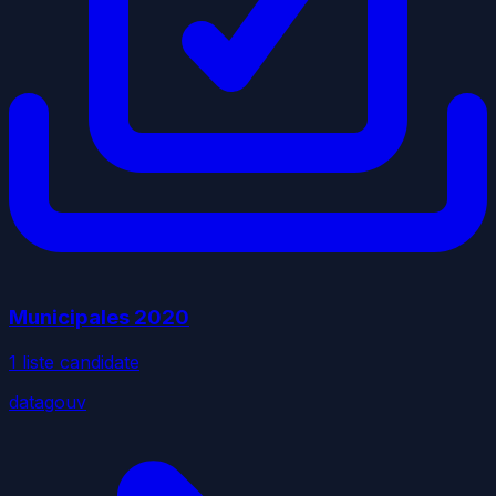
Municipales
2020
1
liste
candidate
datagouv