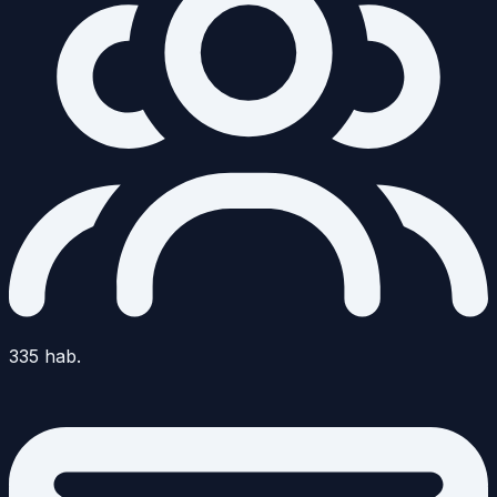
335
hab.