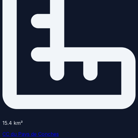
15.4
km²
CC du Pays de Conches