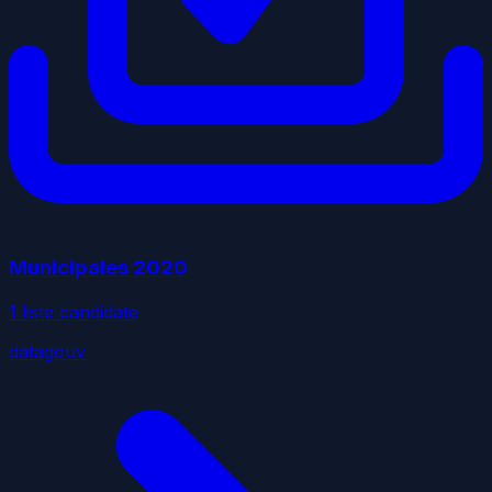
Municipales
2020
1
liste
candidate
datagouv