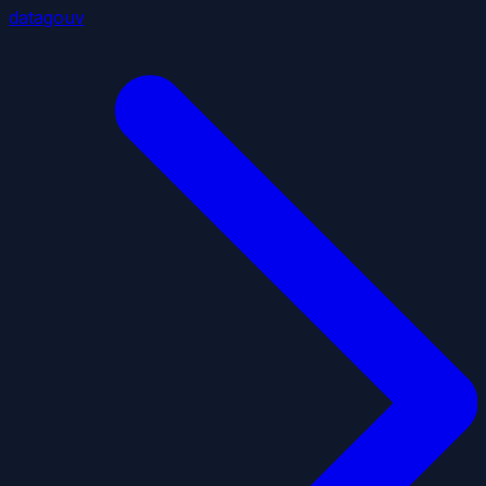
datagouv