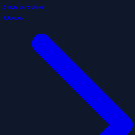
2
liste
s
candidate
s
datagouv