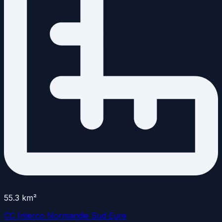
55.3
km²
CC Interco Normandie Sud Eure