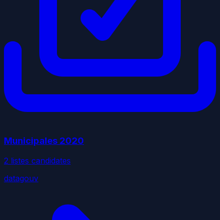
Municipales
2020
2
liste
s
candidate
s
datagouv