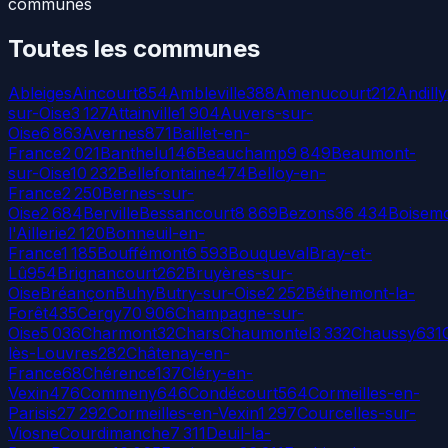
communes
Toutes les communes
Ableiges
Aincourt
854
Ambleville
388
Amenucourt
212
Andilly
sur-Oise
3 127
Attainville
1 904
Auvers-sur-
Oise
6 863
Avernes
871
Baillet-en-
France
2 021
Banthelu
146
Beauchamp
9 849
Beaumont-
sur-Oise
10 232
Bellefontaine
474
Belloy-en-
France
2 250
Bernes-sur-
Oise
2 684
Berville
Bessancourt
8 869
Bezons
36 434
Boisem
l'Aillerie
2 120
Bonneuil-en-
France
1 185
Bouffémont
6 593
Bouqueval
Bray-et-
Lû
954
Brignancourt
262
Bruyères-sur-
Oise
Bréançon
Buhy
Butry-sur-Oise
2 252
Béthemont-la-
Forêt
435
Cergy
70 906
Champagne-sur-
Oise
5 036
Charmont
32
Chars
Chaumontel
3 332
Chaussy
631
lès-Louvres
282
Châtenay-en-
France
68
Chérence
137
Cléry-en-
Vexin
476
Commeny
646
Condécourt
564
Cormeilles-en-
Parisis
27 292
Cormeilles-en-Vexin
1 297
Courcelles-sur-
Viosne
Courdimanche
7 311
Deuil-la-