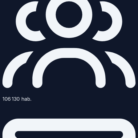
106 130
hab.