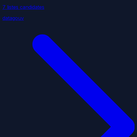
7
liste
s
candidate
s
datagouv