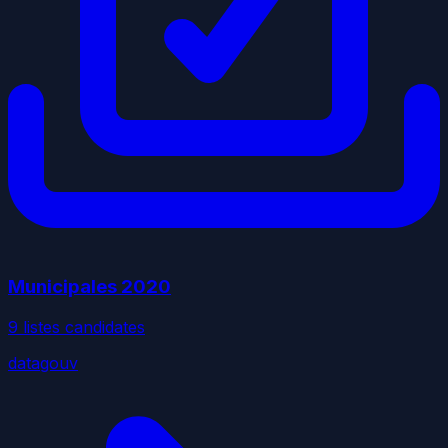
Municipales
2020
9
liste
s
candidate
s
datagouv