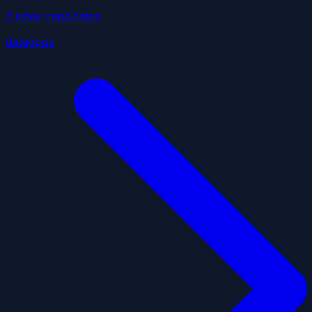
2
liste
s
candidate
s
datagouv