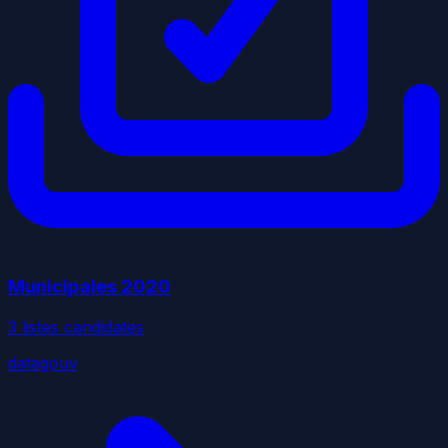
Municipales
2020
3
liste
s
candidate
s
datagouv