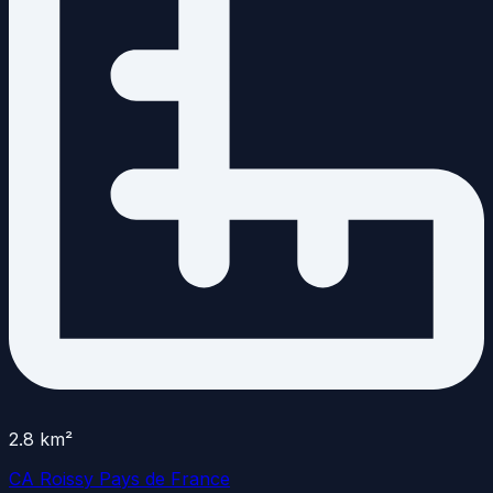
2.8
km²
CA Roissy Pays de France