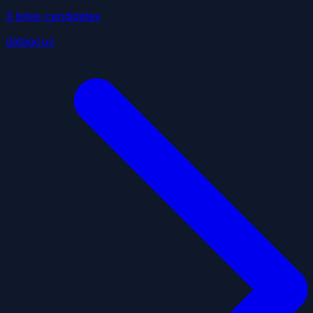
3
liste
s
candidate
s
datagouv