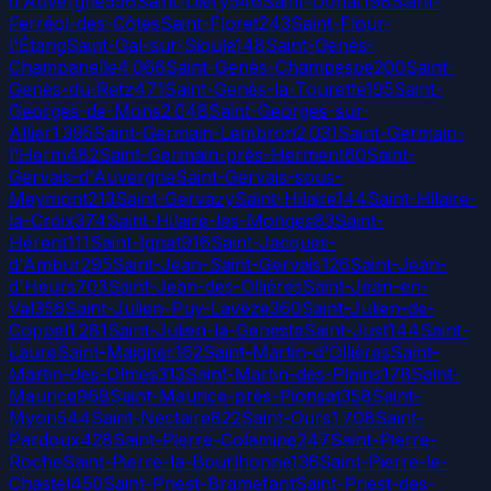
d'Auvergne
556
Saint-Diéry
546
Saint-Donat
198
Saint-
Ferréol-des-Côtes
Saint-Floret
243
Saint-Flour-
l'Étang
Saint-Gal-sur-Sioule
148
Saint-Genès-
Champanelle
4 066
Saint-Genès-Champespe
200
Saint-
Genès-du-Retz
471
Saint-Genès-la-Tourette
195
Saint-
Georges-de-Mons
2 048
Saint-Georges-sur-
Allier
1 395
Saint-Germain-Lembron
2 031
Saint-Germain-
l'Herm
482
Saint-Germain-près-Herment
60
Saint-
Gervais-d'Auvergne
Saint-Gervais-sous-
Meymont
213
Saint-Gervazy
Saint-Hilaire
144
Saint-Hilaire-
la-Croix
374
Saint-Hilaire-les-Monges
83
Saint-
Hérent
111
Saint-Ignat
916
Saint-Jacques-
d'Ambur
295
Saint-Jean-Saint-Gervais
126
Saint-Jean-
d'Heurs
703
Saint-Jean-des-Ollières
Saint-Jean-en-
Val
356
Saint-Julien-Puy-Lavèze
360
Saint-Julien-de-
Coppel
1 281
Saint-Julien-la-Geneste
Saint-Just
144
Saint-
Laure
Saint-Maigner
162
Saint-Martin-d'Ollières
Saint-
Martin-des-Olmes
313
Saint-Martin-des-Plains
178
Saint-
Maurice
968
Saint-Maurice-près-Pionsat
358
Saint-
Myon
544
Saint-Nectaire
822
Saint-Ours
1 708
Saint-
Pardoux
428
Saint-Pierre-Colamine
247
Saint-Pierre-
Roche
Saint-Pierre-la-Bourlhonne
136
Saint-Pierre-le-
Chastel
450
Saint-Priest-Bramefant
Saint-Priest-des-