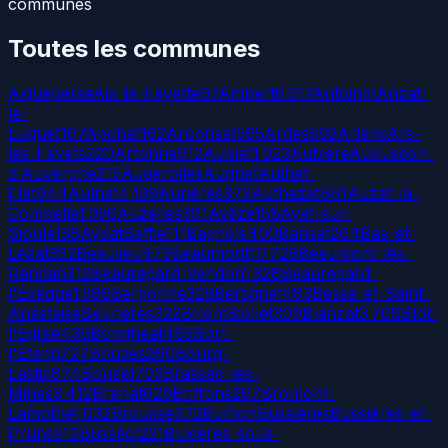
communes
Toutes les communes
Aigueperse
Aix-la-Fayette
97
Ambert
6 517
Antoingt
Anzat-
le-
Luguet
167
Apchat
162
Arconsat
565
Ardes
592
Arlanc
Ars-
les-Favets
220
Artonne
912
Aubiat
1 023
Aubière
Aubusson-
d'Auvergne
215
Augerolles
Augnat
Aulhat-
Flat
944
Aulnat
4 139
Aurières
373
Authezat
661
Auzat-la-
Combelle
1 956
Auzelles
391
Avèze
158
Ayat-sur-
Sioule
138
Aydat
Baffie
111
Bagnols
400
Bansat
264
Bas-et-
Lezat
352
Beaulieu
473
Beaumont
10 728
Beaumont-lès-
Randan
312
Beauregard-Vendon
1 328
Beauregard-
l'Évêque
1 586
Bergonne
329
Bertignat
483
Besse-et-Saint-
Anastaise
Beurières
322
Billom
Biollet
309
Blanzat
3 709
Blot-
l'Église
436
Bongheat
465
Bort-
l'Étang
727
Boudes
260
Bourg-
Lastic
874
Bouzel
703
Brassac-les-
Mines
3 412
Brenat
629
Briffons
267
Bromont-
Lamothe
1 032
Brousse
372
Bulhon
Bussières
Bussières-et-
Pruns
512
Busséol
221
Buxières-sous-