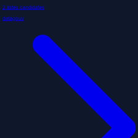
2
liste
s
candidate
s
datagouv