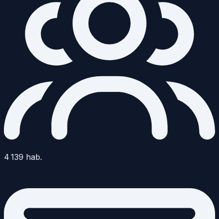
4 139
hab.