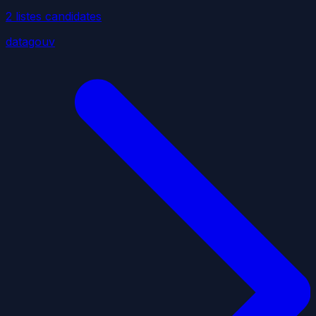
2
liste
s
candidate
s
datagouv