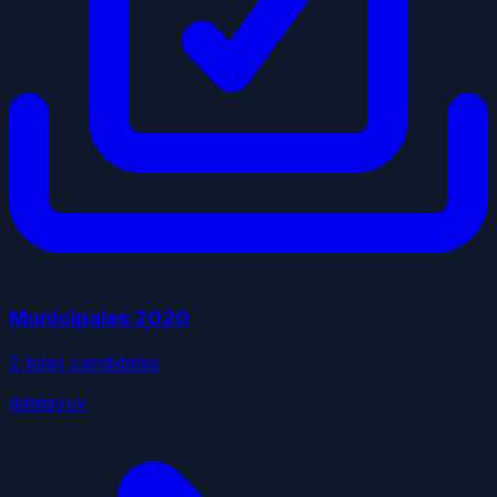
Municipales
2020
2
liste
s
candidate
s
datagouv