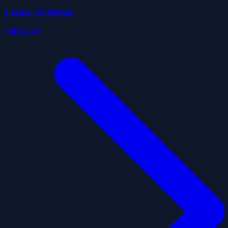
2
liste
s
candidate
s
datagouv