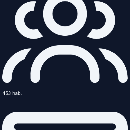
453
hab.