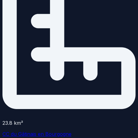
23.8
km²
CC du Gâtinais en Bourgogne