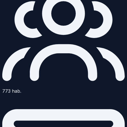
773
hab.