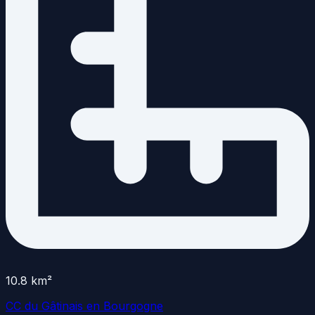
10.8
km²
CC du Gâtinais en Bourgogne