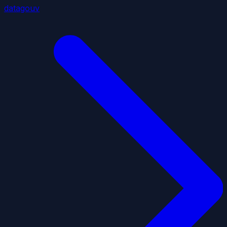
datagouv