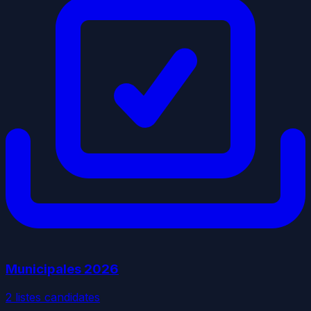
Municipales
2026
2
liste
s
candidate
s