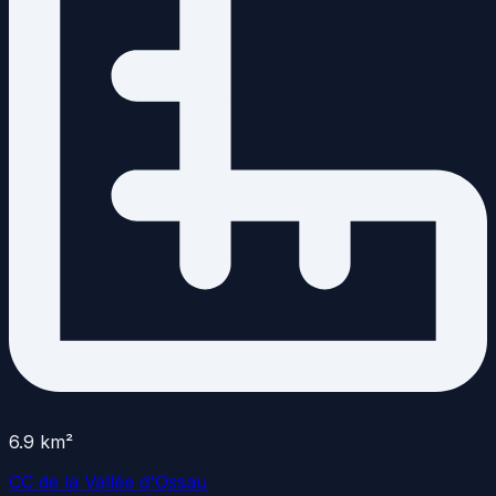
6.9
km²
CC de la Vallée d'Ossau