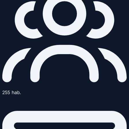
255
hab.