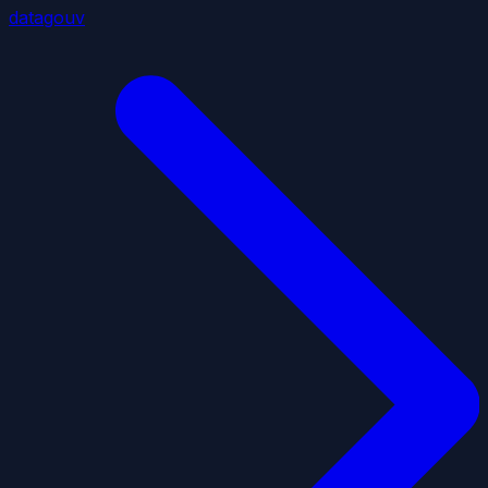
datagouv