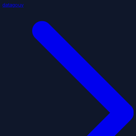
datagouv