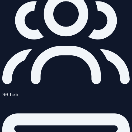
96
hab.