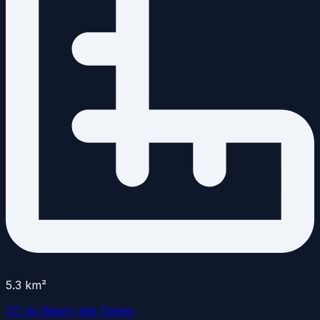
5.3
km²
CC du Béarn des Gaves