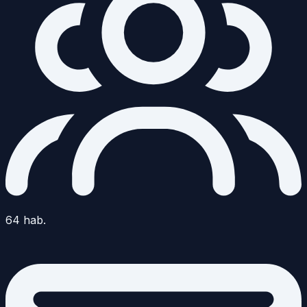
64
hab.