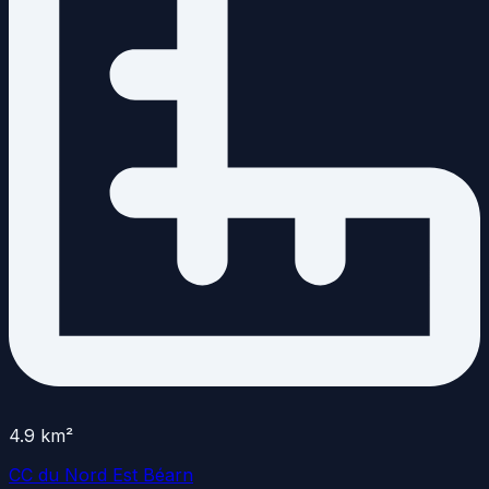
4.9
km²
CC du Nord Est Béarn