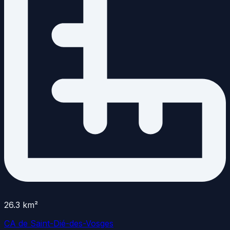
26.3
km²
CA de Saint-Dié-des-Vosges