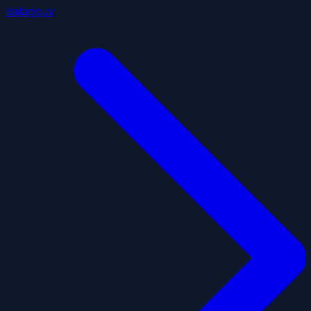
datagouv