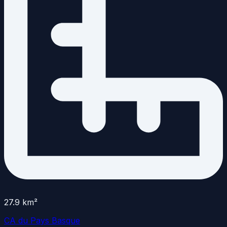
27.9
km²
CA du Pays Basque