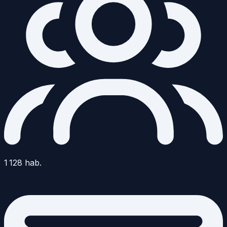
1 128
hab.