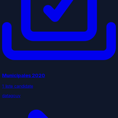
Municipales
2020
1
liste
candidate
datagouv