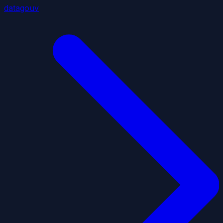
datagouv