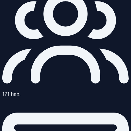
171
hab.