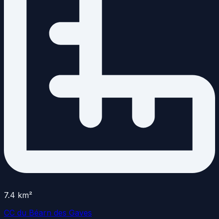
7.4
km²
CC du Béarn des Gaves