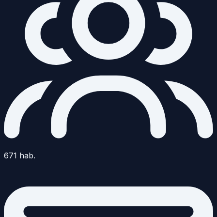
671
hab.