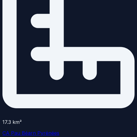
17.3
km²
CA Pau Béarn Pyrénées