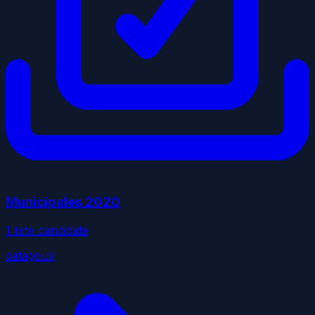
Municipales
2020
1
liste
candidate
datagouv