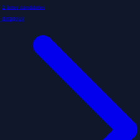
2
liste
s
candidate
s
datagouv