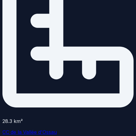
28.3
km²
CC de la Vallée d'Ossau