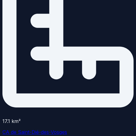
17.1
km²
CA de Saint-Dié-des-Vosges