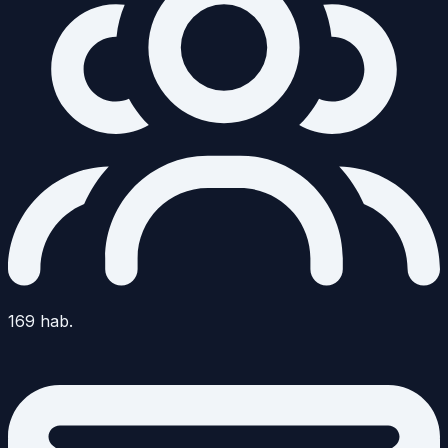
169
hab.