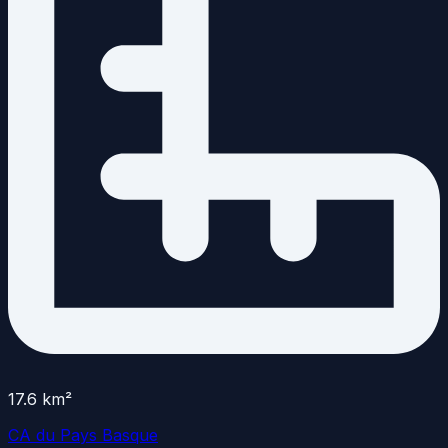
17.6
km²
CA du Pays Basque