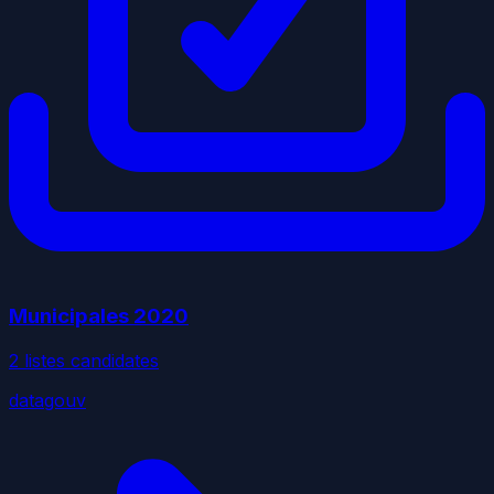
Municipales
2020
2
liste
s
candidate
s
datagouv