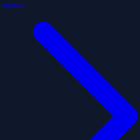
datagouv