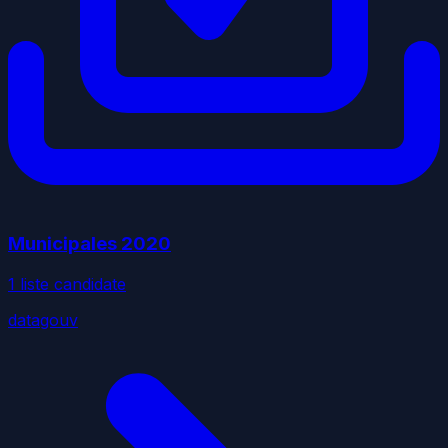
Municipales
2020
1
liste
candidate
datagouv