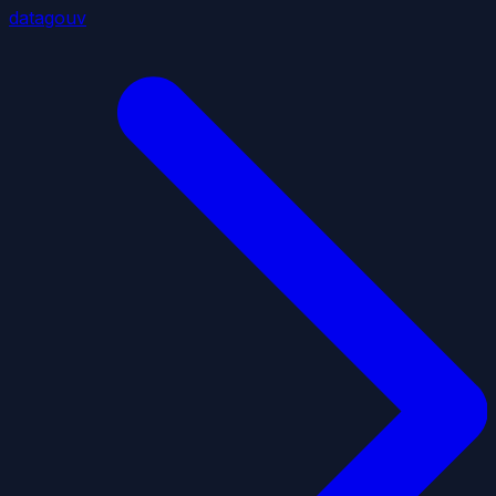
datagouv