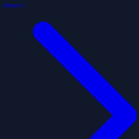
datagouv