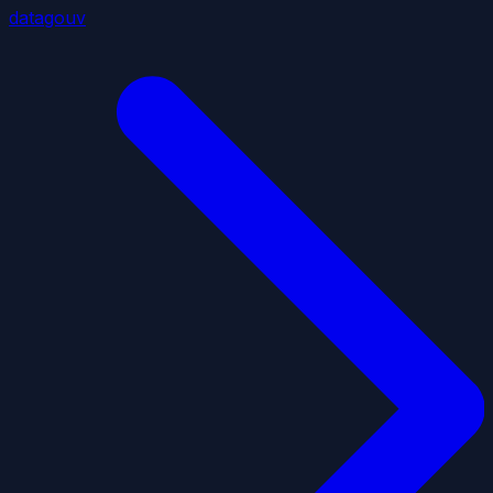
datagouv