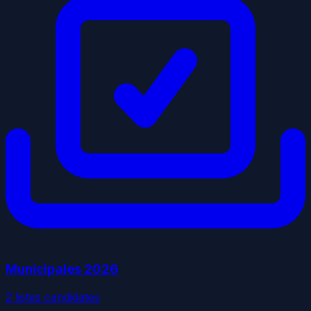
Municipales
2026
2
liste
s
candidate
s