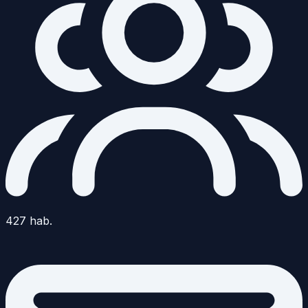
427
hab.