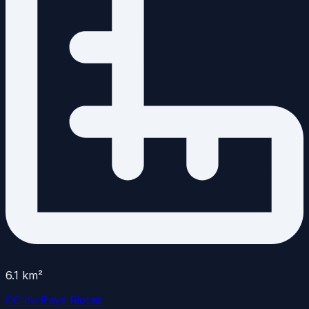
6.1
km²
CC du Pays Riolais