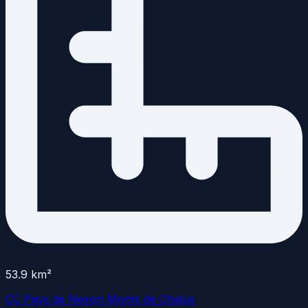
53.9
km²
CC Pays de Nexon Monts de Chalus