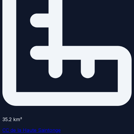
35.2
km²
CC de la Haute Saintonge