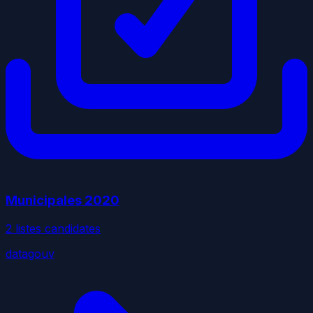
Municipales
2020
2
liste
s
candidate
s
datagouv