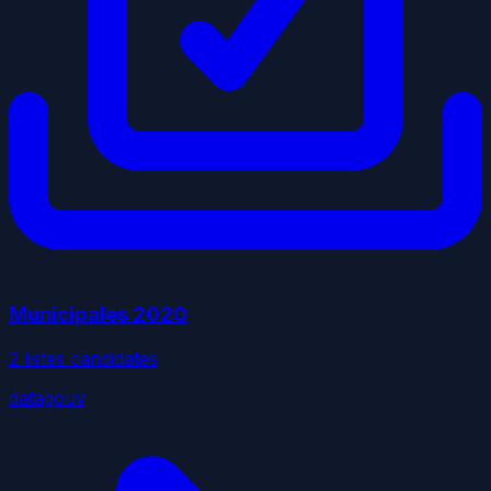
Municipales
2020
2
liste
s
candidate
s
datagouv