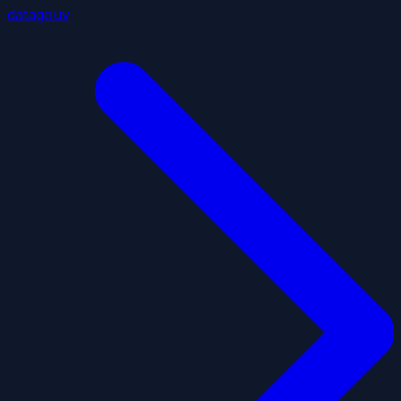
datagouv