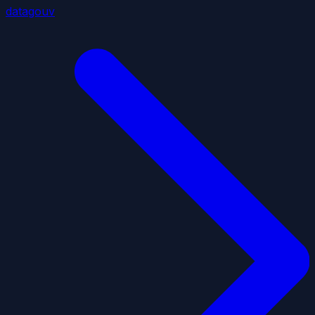
datagouv