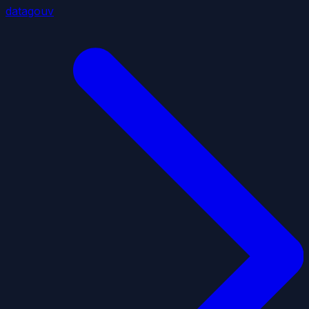
datagouv