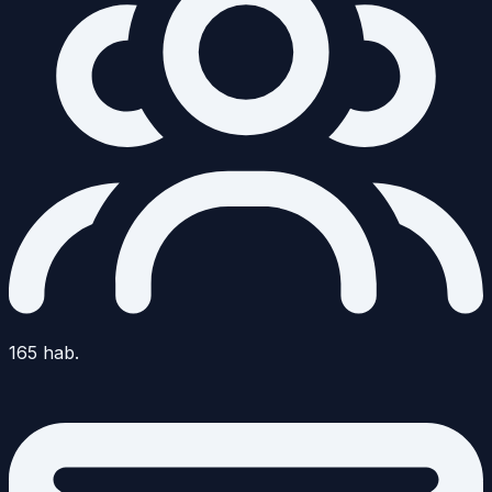
165
hab.