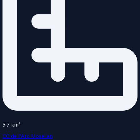
5.7
km²
CC de l'Arc Mosellan