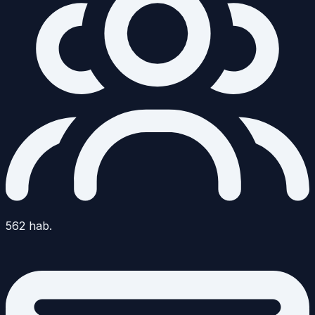
562
hab.