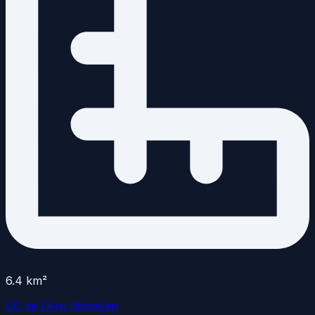
6.4
km²
CC de l'Arc Mosellan