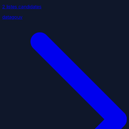
2
liste
s
candidate
s
datagouv