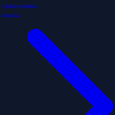
2
liste
s
candidate
s
datagouv