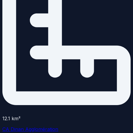
12.1
km²
CA Dinan Agglomération