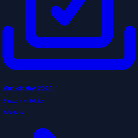
Municipales
2020
2
liste
s
candidate
s
datagouv