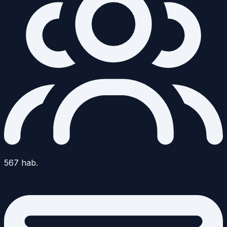
567
hab.