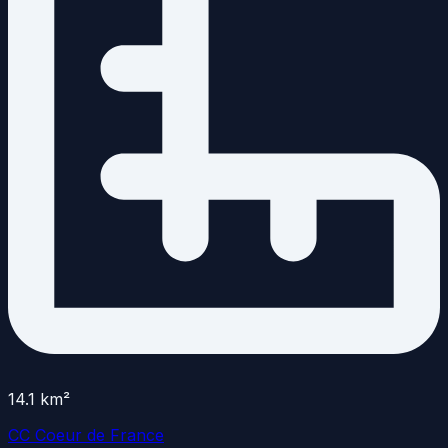
14.1
km²
CC Coeur de France