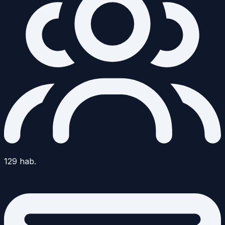
129
hab.