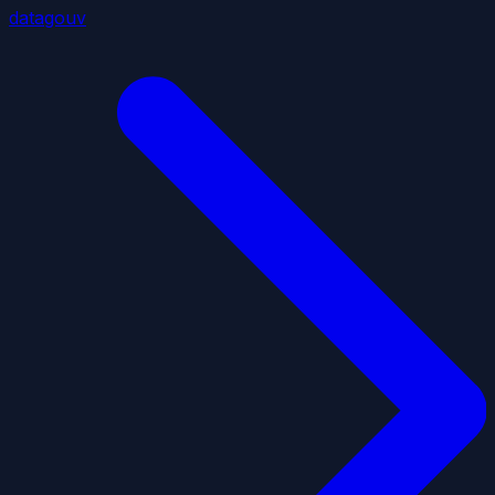
datagouv