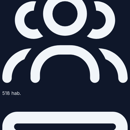
518
hab.