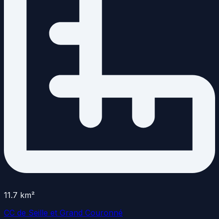
11.7
km²
CC de Seille et Grand Couronné