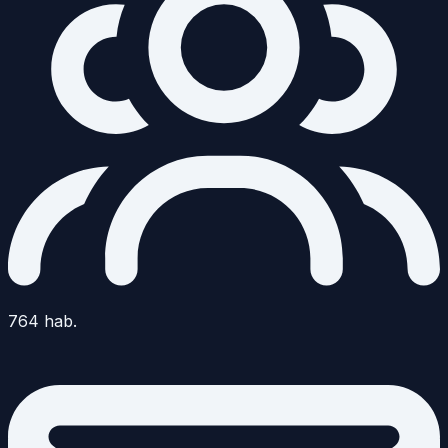
764
hab.